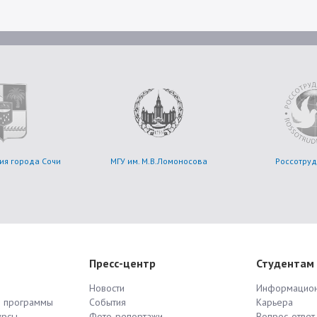
ия города Сочи
МГУ им. М.В.Ломоносова
Россотруд
Пресс-центр
Студентам
Новости
Информацион
е программы
События
Карьера
урсы
Фото-репортажи
Вопрос-ответ