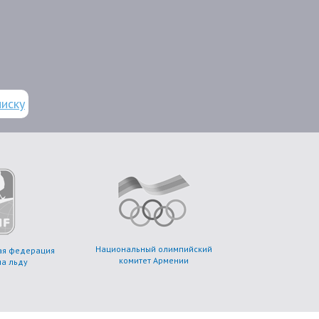
писку
Национальный олимпийский
я федерация
комитет Армении
на льду