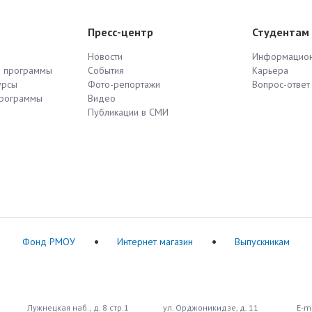
Пресс-центр
Студентам
Новости
Информацион
е программы
События
Карьера
урсы
Фото-репортажи
Вопрос-ответ
программы
Видео
Публикации в СМИ
Фонд РМОУ
Интернет магазин
Выпускникам
Лужнецкая наб., д. 8 стр.1
ул. Орджоникидзе, д. 11
E-ma