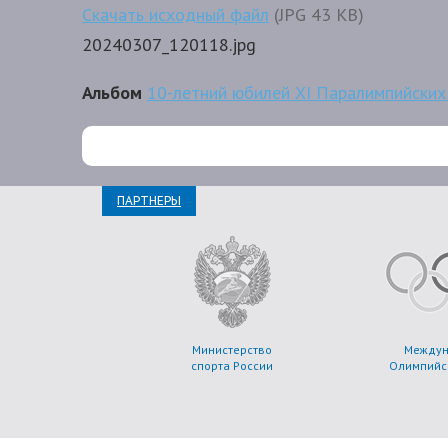
Скачать исходный файл
JPG
43 KB
20240307_120118.jpg
Альбом
10-летний юбилей XI Паралимпийских 
ПАРТНЕРЫ
Министерство
Между
спорта России
Олимпийс