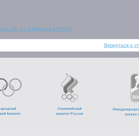
игр 2014 г. отметили в РМОУ
Вернуться к с
народный
Олимпийский
Международна
кий Комитет
комитет России
хоккея 